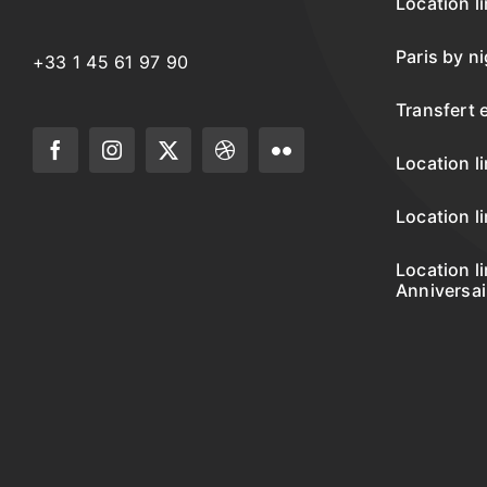
Location l
Paris by n
+33 1 45 61 97 90
Transfert 
Location l
Location l
Location l
Anniversai