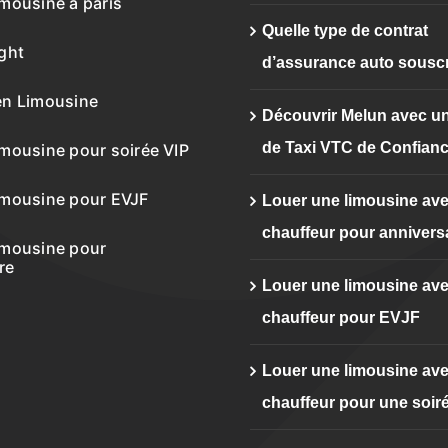
imousine à paris
Quelle type de contrat
ight
d’assurance auto souscr
en Limousine
Découvrir Melun avec un
de Taxi VTC de Confian
imousine pour soirée VIP
imousine pour EVJF
Louer une limousine av
chauffeur pour annivers
imousine pour
re
Louer une limousine av
chauffeur pour EVJF
Louer une limousine av
chauffeur pour une soiré